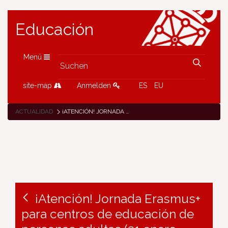
Educación
Menü
site-map
Anmelden
ES
EU
ACTUALIDAD
¡ATENCIÓN! JORNADA ERASMUS+ PARA CENTROS DE EDUCACIÓN DE PERSONAS ADULTAS (31 ENERO, MADRID)
¡Atención! Jornada Erasmus+
para centros de educación de