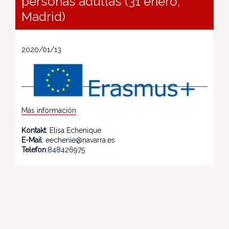
personas adultas (31 enero,
Madrid)
2020/01/13
Más información
Kontakt
: Elisa Echenique
E-Mail
: eechenie@navarra.es
Telefon
:848426975