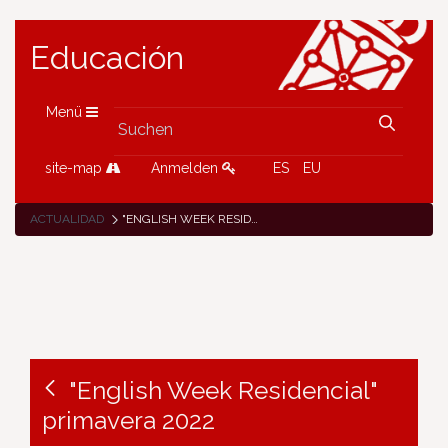
Educación
Menü
site-map
Anmelden
ES
EU
ACTUALIDAD
"ENGLISH WEEK RESIDENCIAL" PRIMAVERA 2022
"English Week Residencial"
primavera 2022