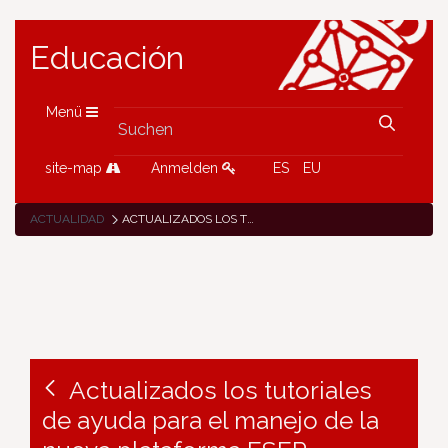
Educación
Menü
site-map
Anmelden
ES
EU
ACTUALIDAD
ACTUALIZADOS LOS TUTORIALES DE AYUDA PARA EL MANEJO DE LA NUEVA PLATAFORMA ESEP (EUROPEAN SCHOOL EDUCATION PLATFORM/PLATAFORMA EUROPEA DE EDUCACIÓN ESCOLAR)
Actualizados los tutoriales
de ayuda para el manejo de la