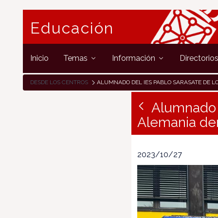
Educación
Inicio
Temas
Información
Directorio
DESDE LOS CENTROS
ALUMNADO DEL IES PABLO SARASATE DE LODOSA VIAJAN A ALEMANIA DENTRO DEL PROGRAMA
Alumnado d
Alemania de
2023/10/27