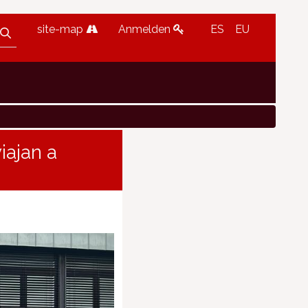
site-map
Anmelden
ES
EU
iajan a