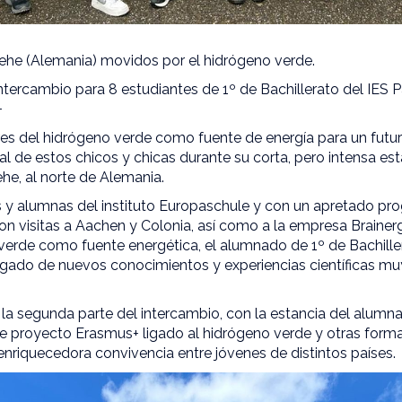
he (Alemania) movidos por el hidrógeno verde.
ntercambio para 8 estudiantes de 1º de Bachillerato del IES 
+
s del hidrógeno verde como fuente de energía para un futur
ipal de estos chicos y chicas durante su corta, pero intensa e
he, al norte de Alemania.
y alumnas del instituto Europaschule y con un apretado pr
on visitas a Aachen y Colonia, así como a la empresa Brainerg
erde como fuente energética, el alumnado de 1º de Bachille
rgado de nuevos conocimientos y experiencias científicas mu
 la segunda parte del intercambio, con la estancia del alu
e proyecto Erasmus+ ligado al hidrógeno verde y otras forma
enriquecedora convivencia entre jóvenes de distintos países.