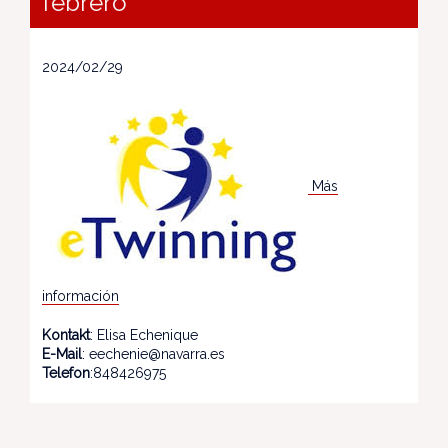
febrero
2024/02/29
Más
información
Kontakt
: Elisa Echenique
E-Mail
: eechenie@navarra.es
Telefon
:848426975