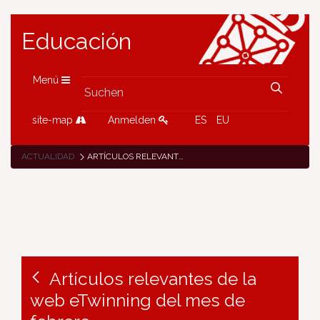
Educación
Menü
site-map
Anmelden
ES
EU
ACTUALIDAD
ARTÍCULOS RELEVANTES DE LA WEB ETWINNING DEL MES DE FEBRERO
Artículos relevantes de la
web eTwinning del mes de