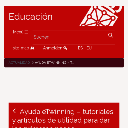
Educación
Menü
site-map
Anmelden
ES
EU
ACTUALIDAD
AYUDA ETWINNING – TUTORIALES Y ARTÍCULOS DE UTILIDAD PARA DAR LOS PRIMEROS PASOS
Ayuda eTwinning – tutoriales
y artículos de utilidad para dar