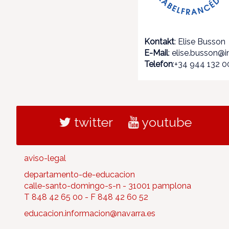
Kontakt
: Elise Busson
E-Mail
: elise.busson@i
Telefon
:+34 944 132 0
twitter
youtube
aviso-legal
departamento-de-educacion
calle-santo-domingo-s-n - 31001 pamplona
T 848 42 65 00 - F 848 42 60 52
educacion.informacion@navarra.es