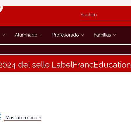
s
Alumnado
Profesorado
Familias
024 del sello LabelFrancEducatio
Más información