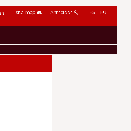
site-map
Anmelden
ES
EU
n