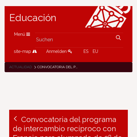
Educación
Menü
site-map
Anmelden
ES
EU
ACTUALIDAD
CONVOCATORIA DEL PROGRAMA DE INTERCAMBIO RECÍPROCO CON FRANCIA PARA ALUMNADO DE 3º DE ESO, CURSO 2024-2025
Convocatoria del programa
de intercambio recíproco con