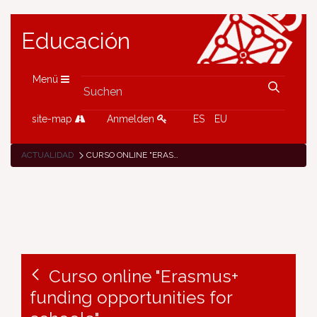
Educación
Menü
site-map
Anmelden
ES
EU
ACTUALIDAD
CURSO ONLINE "ERASMUS+ FUNDING OPPORTUNITIES FOR SCHOOLS"
Curso online "Erasmus+
funding opportunities for