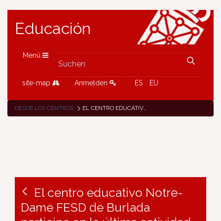
Educación
Menü
site-map
Anmelden
ES
EU
DESDE LOS CENTROS
EL CENTRO EDUCATIVO NOTRE-DAME FESD DE BURLADA PARTICIPA EN LA ÚLTIMA ACTIVIDAD DE MOVILIDAD DE SU PROYECTO ERASMUS+ KA101 «EDUCANDO, TRANSFORMANDO, INNOVANDO»
El centro educativo Notre-
Dame FESD de Burlada