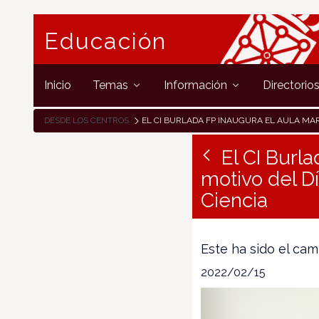
Educación
Inicio
Temas
Información
Directorio
DESDE LOS CENTROS
EL CI BURLADA FP INAUGURA EL AULA MARGARITA SALAS CON MOTIVO DEL DÍA INTERNACIONAL DE LA MUJER Y LA NIÑA
El CI Burl
motivo del Dí
Ciencia
Este ha sido el ca
2022/02/15