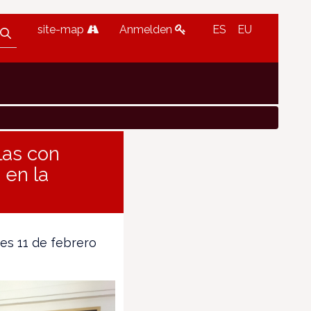
site-map
Anmelden
ES
EU
las con
 en la
es 11 de febrero