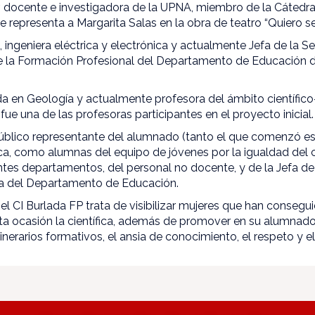
, docente e investigadora de la UPNA, miembro de la Cátedra 
e representa a Margarita Salas en la obra de teatro “Quiero ser 
, ingeniera eléctrica y electrónica y actualmente Jefa de la 
de la Formación Profesional del Departamento de Educación 
da en Geología y actualmente profesora del ámbito científic
fue una de las profesoras participantes en el proyecto inicial.
público representante del alumnado (tanto el que comenzó e
a, como alumnas del equipo de jóvenes por la igualdad del c
ntes departamentos, del personal no docente, y de la Jefa de
ia del Departamento de Educación.
l CI Burlada FP trata de visibilizar mujeres que han consegu
esta ocasión la científica, además de promover en su alumnad
tinerarios formativos, el ansia de conocimiento, el respeto y e