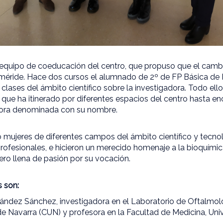
el equipo de coeducación del centro, que propuso que el cam
eméride. Hace dos cursos el alumnado de 2º de FP Básica de P
 clases del ámbito científico sobre la investigadora. Todo ell
 que ha itinerado por diferentes espacios del centro hasta en
 ahora denominada con su nombre.
o mujeres de diferentes campos del ámbito científico y tecno
 profesionales, e hicieron un merecido homenaje a la bioquímic
ro llena de pasión por su vocación.
s son:
ández Sánchez, investigadora en el Laboratorio de Oftalmol
 de Navarra (CUN) y profesora en la Facultad de Medicina, Uni