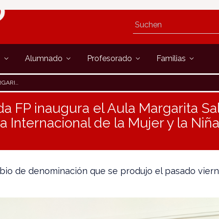
s
Alumnado
Profesorado
Familias
 EN LA CIENCIA
ada FP inaugura el Aula Margarita Sa
a Internacional de la Mujer y la Niña
mbio de denominación que se produjo el pasado viern