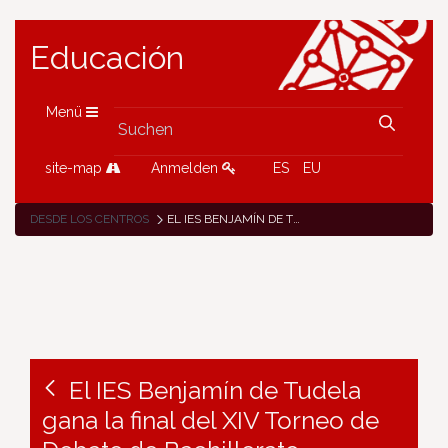
Educación
Menü
site-map
Anmelden
ES
EU
DESDE LOS CENTROS
EL IES BENJAMÍN DE TUDELA GANA LA FINAL DEL XIV TORNEO DE DEBATE DE BACHILLERATO ORGANIZADO POR LA UPNA
El IES Benjamín de Tudela
gana la final del XIV Torneo de