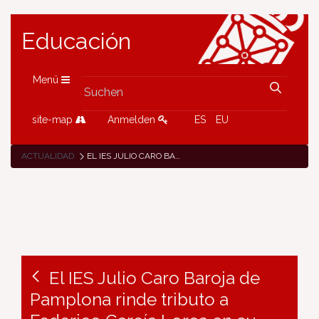
Educación
Menü
site-map
Anmelden
ES
EU
ACTUALIDAD
EL IES JULIO CARO BAROJA DE PAMPLONA RINDE TRIBUTO A FEDERICO GARCÍA LORCA EN SU PROYECTO ETWINNING «DE LAS TORONJAS DE LUNA»
El IES Julio Caro Baroja de
Pamplona rinde tributo a