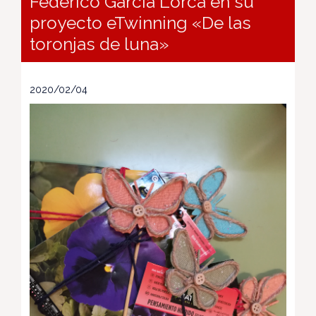
Federico García Lorca en su
proyecto eTwinning «De las
toronjas de luna»
2020/02/04