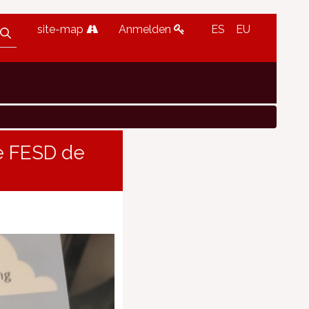
site-map
Anmelden
ES
EU
me FESD de