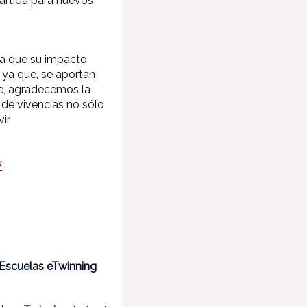
artida para nuevos
ya que su impacto
, ya que, se aportan
te, agradecemos la
 de vivencias no sólo
vir.
k
 Escuelas eTwinning