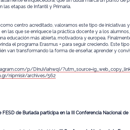
l altamente enriquecedora, que sin duda marca un punto de p
 las etapas de Infantil y Primaria.
omo centro acreditado, valoramos este tipo de iniciativas 
s en las que se enriquece la práctica docente y a los alumnos
una educación más abierta, motivadora y europea. Finalmen
inda el programa Erasmus + para seguir creciendo. Este tipo
ién van transformando la forma de enseñar, aprender y convi
stagram.com/p/DInuViahwqI/?utm_source=ig_web_copy_lin
h.gr/nipmisir/archives/562
 FESD de Burlada participa en la III Conferencia Nacional de