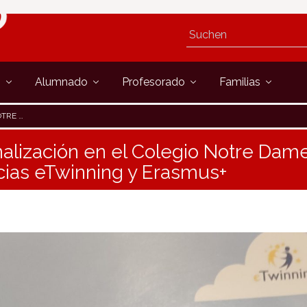
s
Alumnado
Profesorado
Familias
 ERASMUS+
nalización en el Colegio Notre Da
icias eTwinning y Erasmus+