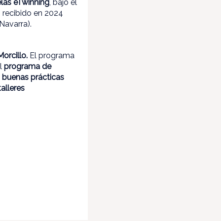
elas eTwinning
, bajo el
n recibido en 2024
Navarra).
Morcillo.
El programa
al
programa de
s
buenas prácticas
talleres