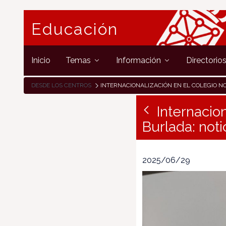
Educación
Inicio
Temas
Información
Directorio
DESDE LOS CENTROS
INTERNACIONALIZACIÓN EN EL COLEGIO NOTRE DAME FESD DE BURLADA: NOTICIAS ETWINNING Y
Internacio
Burlada: not
2025/06/29