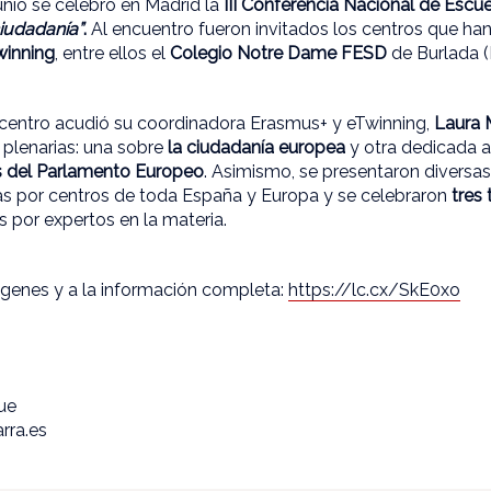
unio se celebró en Madrid la
III Conferencia Nacional de Escu
iudadanía”
.
Al encuentro fueron invitados los centros que ha
winning
, entre ellos el
Colegio Notre Dame FESD
de Burlada (
 centro acudió su coordinadora Erasmus+ y eTwinning,
Laura 
 plenarias: una sobre
la ciudadanía europea
y otra dedicada 
 del Parlamento Europeo
. Asimismo, se presentaron diversa
as por centros de toda España y Europa y se celebraron
tres 
 por expertos en la materia.
ágenes y a la información completa:
https://lc.cx/SkE0xo
que
rra.es