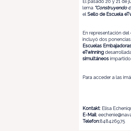
El pasado 20 y 21 de j
lema
“Construyendo c
el
Sello de Escuela eT
En representación del
incluyó dos ponencias
Escuelas Embajadoras
eTwinning
desarrollad
simultáneos
impartidos
Para acceder a las im
Kontakt
: Elisa Echeni
E-Mail
: eechenie@nava
Telefon
:848426975