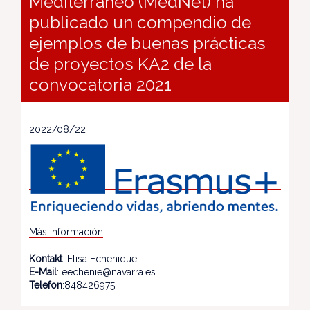
Mediterráneo (MedNet) ha
publicado un compendio de
ejemplos de buenas prácticas
de proyectos KA2 de la
convocatoria 2021
2022/08/22
Más información
Kontakt
: Elisa Echenique
E-Mail
: eechenie@navarra.es
Telefon
:848426975