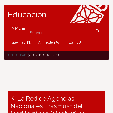
Educación
Menü
site-map
Anmelden
ES
EU
ACTUALIDAD
LA RED DE AGENCIAS NACIONALES ERASMUS+ DEL MEDITERRÁNEO (MEDNET) HA PUBLICADO UN COMPENDIO DE EJEMPLOS DE BUENAS PRÁCTICAS DE PROYECTOS KA2 DE LA CONVOCATORIA 2021
La Red de Agencias
Nacionales Erasmus+ del