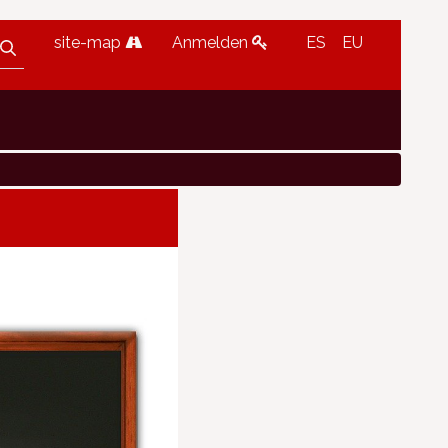
site-map
Anmelden
ES
EU