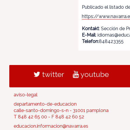
Publicado el listado de
https://www.navarra.
Kontakt
: Sección de 
E-Mail
: idiomas@educa
Telefon
:848423355
twitter
youtube
aviso-legal
departamento-de-educacion
calle-santo-domingo-s-n - 31001 pamplona
T 848 42 65 00 - F 848 42 60 52
educacion.informacion@navarra.es