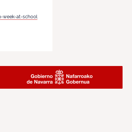
h-
week-at-school