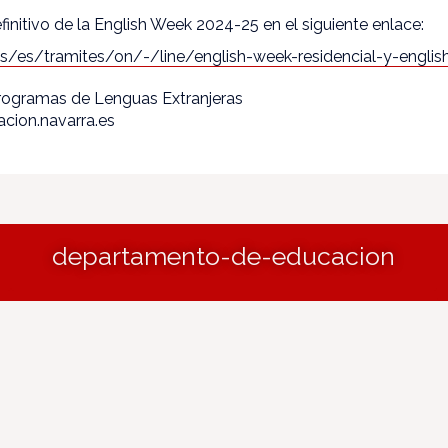
finitivo de la English Week 2024-25 en el siguiente enlace:
es/es/
tramites/on/-/line/english-
week-residencial-y-englis
Programas de Lenguas Extranjeras
cion.navarra.es
departamento-de-educacion