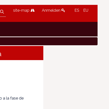
site-map
Anmelden
ES
EU
a
o a la fase de