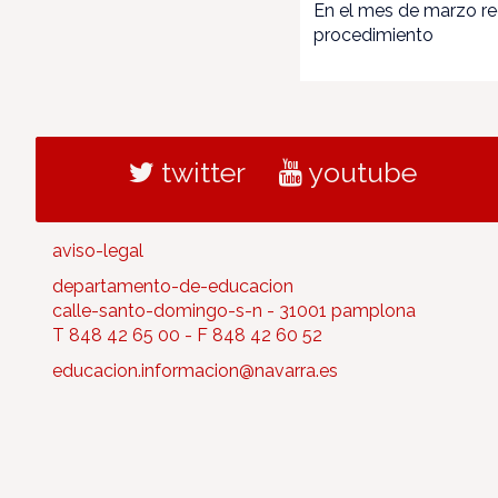
En el mes de marzo rec
procedimiento
twitter
youtube
aviso-legal
departamento-de-educacion
calle-santo-domingo-s-n - 31001 pamplona
T 848 42 65 00 - F 848 42 60 52
educacion.informacion@navarra.es