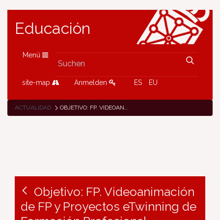
Educación
Menü
site-map
Anmelden
ES
EU
ACTUALIDAD
OBJETIVO: FP. VIDEOANIMACIÓN DE FP Y PROYECTOS ETWINNING DE FORMACIÓN PROFESIONAL
Objetivo: FP. Videoanimación
de FP y Proyectos eTwinning de