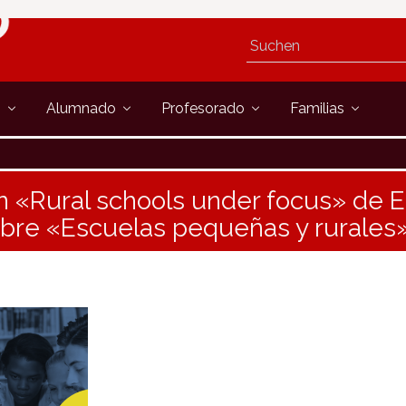
s
Alumnado
Profesorado
Familias
n «Rural schools under focus» de 
bre «Escuelas pequeñas y rurales