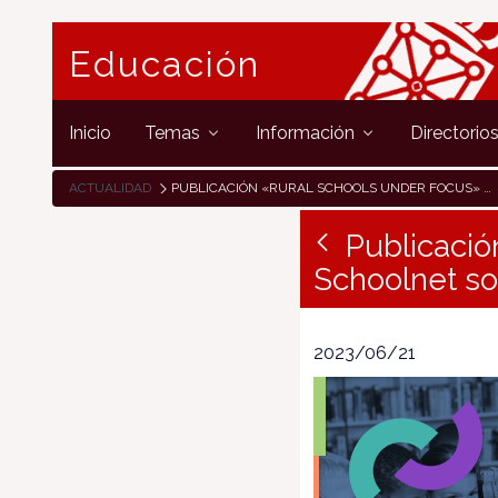
Educación
Inicio
Temas
Información
Directorio
ACTUALIDAD
PUBLICACIÓN «RURAL SCHOOLS UNDER FOCUS» DE EUROPEAN SCHOOLNET SOBRE «ESCUELAS PEQUEÑAS Y RURALES»
Publicació
Schoolnet so
2023/06/21