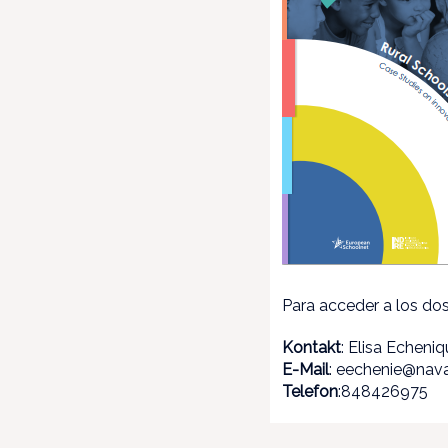
Para acceder a los do
Kontakt
: Elisa Echeni
E-Mail
: eechenie@nava
Telefon
:848426975