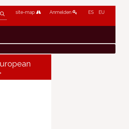
site-map
Anmelden
ES
EU
European
»