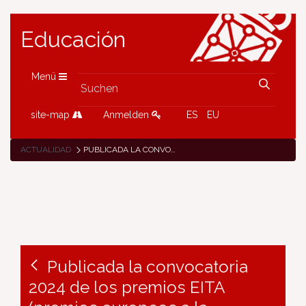
Educación
Menü
site-map
Anmelden
ES
EU
ACTUALIDAD
PUBLICADA LA CONVOCATORIA 2024 DE LOS PREMIOS EITA (PREMIOS EUROPEOS A LA ENSEÑANZA INNOVADORA)
Publicada la convocatoria
2024 de los premios EITA