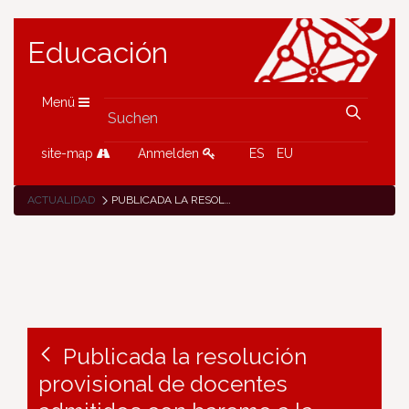
Educación
Menü
site-map
Anmelden
ES
EU
ACTUALIDAD
PUBLICADA LA RESOLUCIÓN PROVISIONAL DE DOCENTES ADMITIDOS CON BAREMO A LA CONVOCATORIA DE EVENTOS DE FORMACIÓN ETWINNING 2022
Publicada la resolución
provisional de docentes