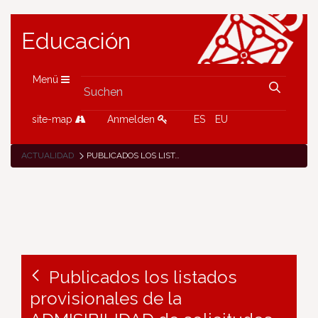
Educación
Menü
site-map
Anmelden
ES
EU
ACTUALIDAD
PUBLICADOS LOS LISTADOS PROVISIONALES DE LA ADMISIBILIDAD DE SOLICITUDES ERASMUS+ KA1
Publicados los listados
provisionales de la