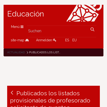
Educación
Menü
site-map
Anmelden
ES
EU
ACTUALIDAD
PUBLICADOS LOS LISTADOS PROVISIONALES DE PROFESORADO SOLICITANTE DE EVENTOS FORMATIVOS ETWINNING 2019
Publicados los listados
provisionales de profesorado