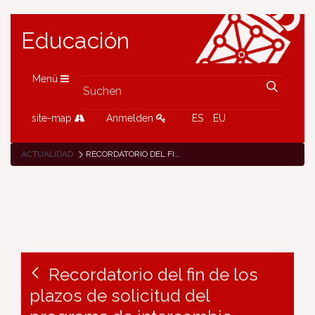
Educación
Menü
site-map
Anmelden
ES
EU
ACTUALIDAD
RECORDATORIO DEL FIN DE LOS PLAZOS DE SOLICITUD DEL PROGRAMA DE INTERCAMBIO RECÍPROCO CON FRANCIA PARA EL ALUMNADO DE 3º DE ESO
Recordatorio del fin de los
plazos de solicitud del