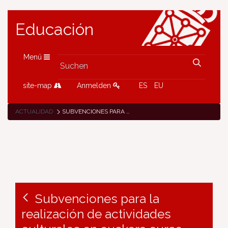
Educación
Menü
site-map
Anmelden
ES
EU
ACTUALIDAD
SUBVENCIONES PARA LA REALIZACIÓN DE ACTIVIDADES CULTURALES EN EUSKERA CURSO 2024-25
Subvenciones para la
realización de actividades