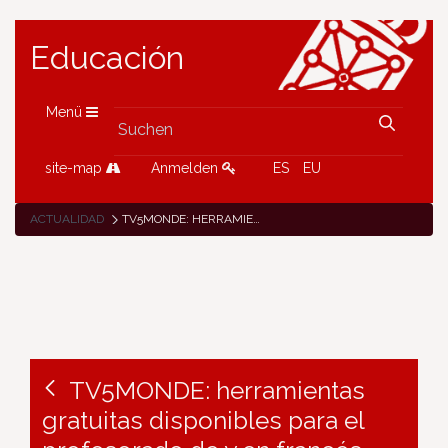
Educación
Menü
site-map
Anmelden
ES
EU
ACTUALIDAD
TV5MONDE: HERRAMIENTAS GRATUITAS DISPONIBLES PARA EL PROFESORADO DE Y EN FRANCÉS
TV5MONDE: herramientas
gratuitas disponibles para el