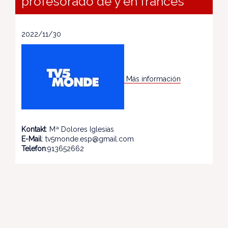
profesorado de y en francés
2022/11/30
Más información
Kontakt
: Mª Dolores Iglesias
E-Mail
: tv5monde.esp@gmail.com
Telefon
:913652662