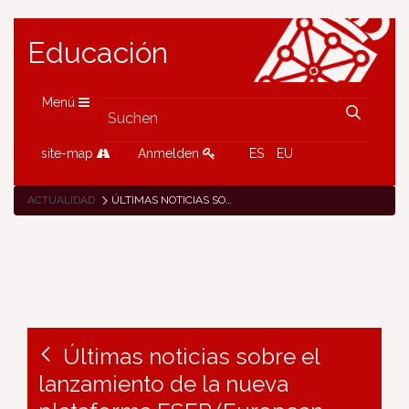
Educación
Menü
site-map
Anmelden
ES
EU
ACTUALIDAD
ÚLTIMAS NOTICIAS SOBRE EL LANZAMIENTO DE LA NUEVA PLATAFORMA ESEP (EUROPEAN SCHOOL EDUCATION PLATFORM – PLATAFORMA EUROPEA DE EDUCACIÓN ESCOLAR)
Últimas noticias sobre el
lanzamiento de la nueva