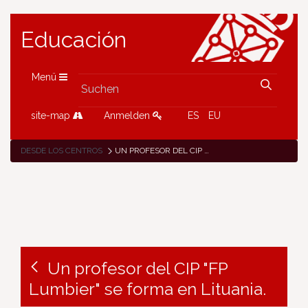
Educación
Menü
site-map
Anmelden
ES
EU
DESDE LOS CENTROS
UN PROFESOR DEL CIP "FP LUMBIER" SE FORMA EN LITUANIA.
Un profesor del CIP "FP
Lumbier" se forma en Lituania.