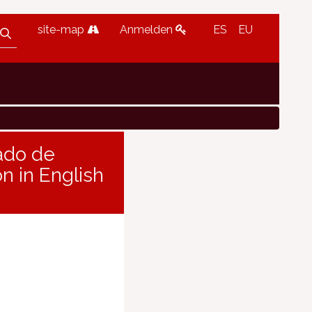
site-map
Anmelden
ES
EU
nado de
n in English