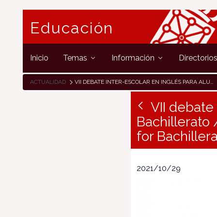
Educación
Inicio
Temas
Información
Directorio
ACTUALIDAD
VII DEBATE INTER-ESCOLAR EN INGLÉS PARA ALUMNADO DE BACHILLERATO / VII INTERSCHOOLS DEBATE COMPETITION IN ENGLISH FOR BACHILLERATO
VII debate
Bachillerato 
for Bachiller
2021/10/29