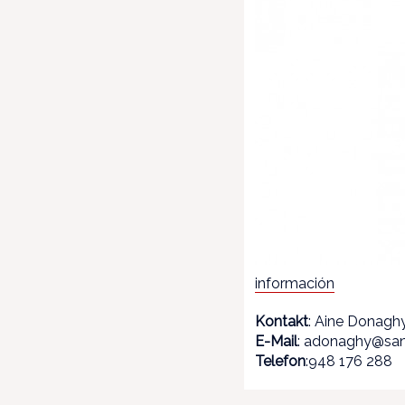
información
Kontakt
: Aine Donagh
E-Mail
: adonaghy@san
Telefon
:948 176 288