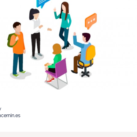
y
cernin.es