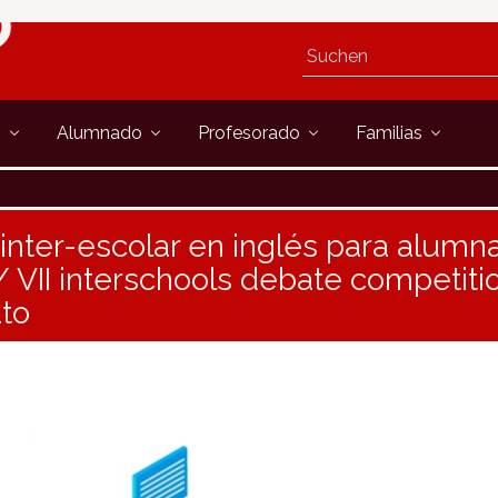
s
Alumnado
Profesorado
Familias
 inter-escolar en inglés para alum
/ VII interschools debate competitio
ato