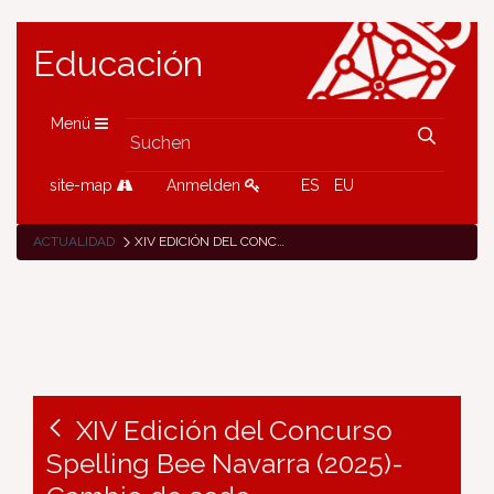
Educación
Menü
site-map
Anmelden
ES
EU
ACTUALIDAD
XIV EDICIÓN DEL CONCURSO SPELLING BEE NAVARRA (2025)-CAMBIO DE SEDE
XIV Edición del Concurso
Spelling Bee Navarra (2025)-