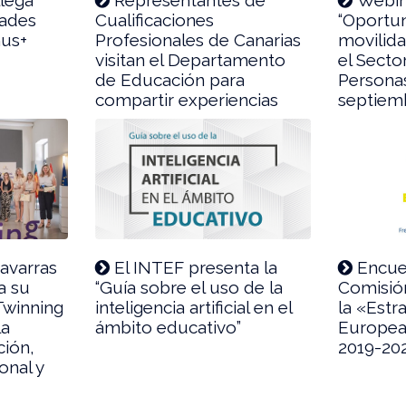
ades
Cualificaciones
“Oportu
mus+
Profesionales de Canarias
movilid
visitan el Departamento
el Secto
de Educación para
Personas
compartir experiencias
septiem
avarras
El INTEF presenta la
Encue
a su
“Guía sobre el uso de la
Comisió
Twinning
inteligencia artificial en el
la «Estr
la
ámbito educativo”
Europea
ción,
2019-20
onal y