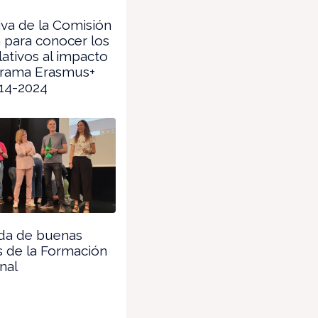
tiva de la Comisión
 para conocer los
lativos al impacto
grama Erasmus+
014-2024
da de buenas
s de la Formación
nal