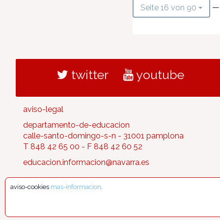
— 
Seite 16 von 90
twitter
youtube
aviso-legal
departamento-de-educacion
calle-santo-domingo-s-n - 31001 pamplona
T 848 42 65 00 - F 848 42 60 52
educacion.informacion@navarra.es
aviso-cookies
mas-informacion
.