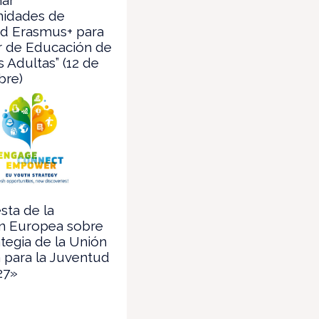
nidades de
ad Erasmus+ para
r de Educación de
 Adultas” (12 de
bre)
sta de la
n Europea sobre
ategia de la Unión
 para la Juventud
27»