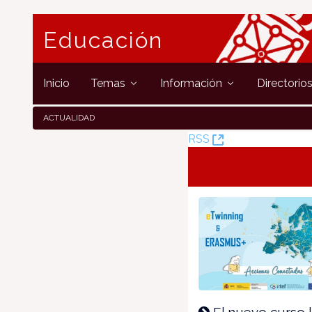
Educación
Inicio
Temas
Información
Directorio
ACTUALIDAD
(Öffnet
RSS
neues
Fenster)
El nuevo curso 