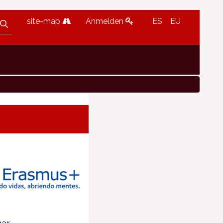
site-map
Anmelden
ES
EU
ar