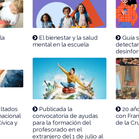
la
El bienestar y la salud
Guía 
mental en la escuela
detectar
desinfo
ultados
Publicada la
20 añ
nacional
convocatoria de ayudas
con Fran
ívica y
para la formación del
de la Cr
profesorado en el
extranjero del 1 de julio al