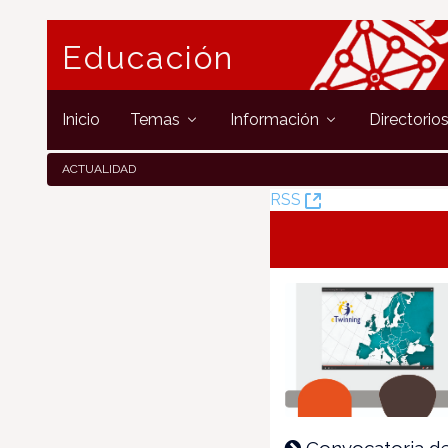
Educación
Inicio
Temas
Información
Directorio
ACTUALIDAD
(Öffnet
RSS
neues
Fenster)
Convocatoria d