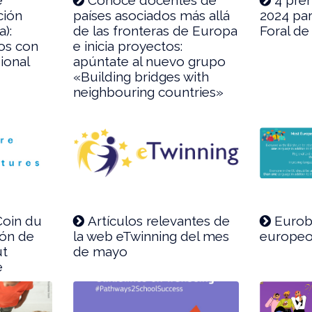
ción
países asociados más allá
2024 pa
a):
de las fronteras de Europa
Foral de
dos con
e inicia proyectos:
ional
apúntate al nuevo grupo
«Building bridges with
neighbouring countries»
Coin du
Artículos relevantes de
Eurob
ión de
la web eTwinning del mes
europeo
ut
de mayo
e