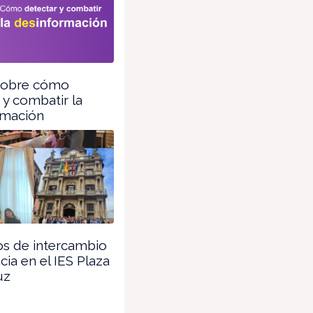
sobre cómo
 y combatir la
rmación
os de intercambio
cia en el IES Plaza
uz