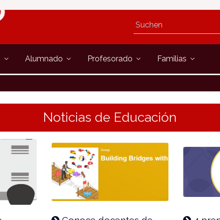
s
Alumnado
Profesorado
Familias
Noticias de Educación
e
Conoce docentes de
4 pre