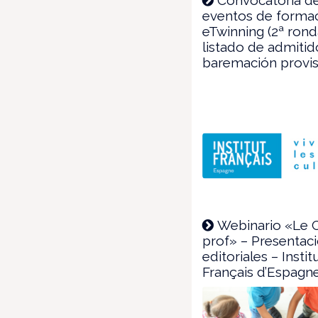
eventos de forma
eTwinning (2ª rond
listado de admiti
baremación provis
Webinario «Le 
prof» – Presentac
editoriales – Instit
Français d’Espagn