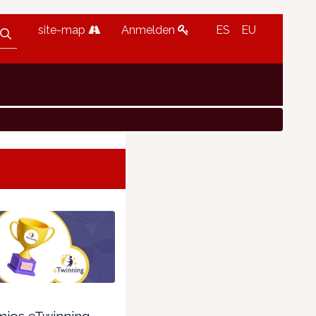
site-map
Anmelden
ES
EU
mios eTwinning