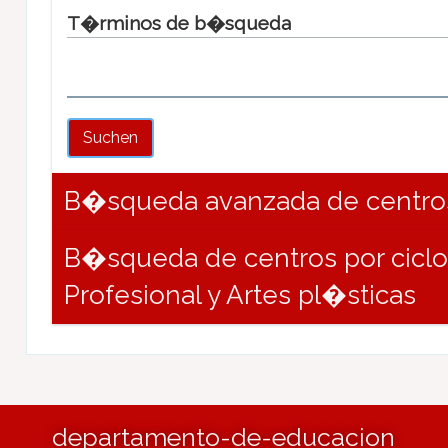
T�rminos de b�squeda
Suchen
B�squeda avanzada de centr
B�squeda de centros por cicl
Profesional y Artes pl�sticas
departamento-de-educacion