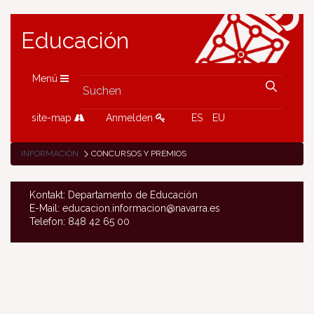
Educación
Menü
site-map
Anmelden
ES
EU
INFORMACIÓN
CONCURSOS Y PREMIOS
Kontakt: Departamento de Educación
E-Mail: educacion.informacion@navarra.es
Telefon: 848 42 65 00