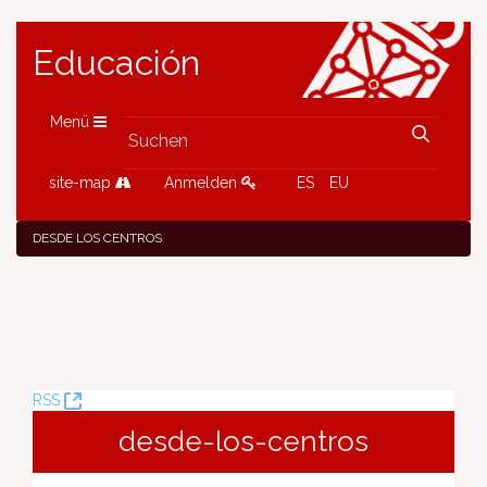
Educación
Menü
site-map
Anmelden
ES
EU
DESDE LOS CENTROS
(Öffnet
RSS
neues
desde-los-centros
Fenster)