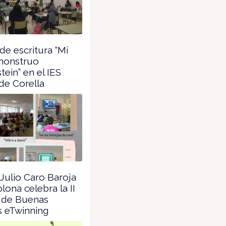
de escritura “Mi
monstruo
tein” en el IES
de Corella
 Julio Caro Baroja
ona celebra la II
 de Buenas
s eTwinning