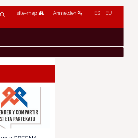
site-map
Anmelden
ES
EU
us +: CREENA