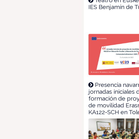
IES Benjamín de T
Presencia navarr
jornadas iniciales 
formación de pro
de movilidad Era
KA122-SCH en Tol