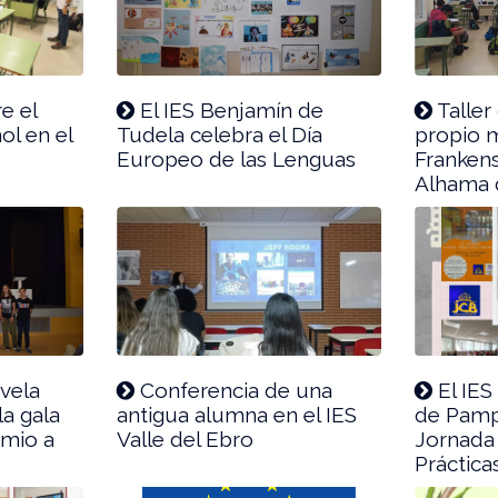
e el
El IES Benjamín de
Taller 
l en el
Tudela celebra el Día
propio 
Europeo de las Lenguas
Frankens
Alhama 
vela
Conferencia de una
El IES
a gala
antigua alumna en el IES
de Pampl
emio a
Valle del Ebro
Jornada
Práctica