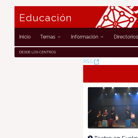
Educación
Inicio
Temas
Información
Directorio
DESDE LOS CENTROS
(Öffnet
RSS
neues
Fenster)
Teatro en Euske