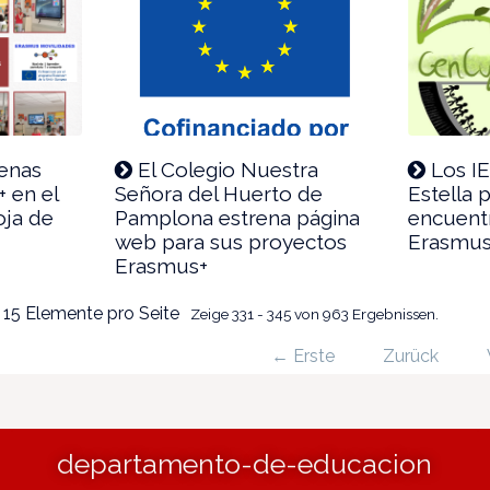
enas
El Colegio Nuestra
Los IE
 en el
Señora del Huerto de
Estella 
oja de
Pamplona estrena página
encuentr
web para sus proyectos
Erasmus+
Erasmus+
15 Elemente pro Seite
Zeige 331 - 345 von 963 Ergebnissen.
← Erste
Zurück
departamento-de-educacion