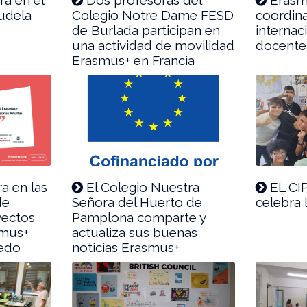
udela
Colegio Notre Dame FESD
coordina
de Burlada participan en
internac
una actividad de movilidad
docente
Erasmus+ en Francia
a en las
El Colegio Nuestra
EL CIP
de
Señora del Huerto de
celebra
yectos
Pamplona comparte y
smus+
actualiza sus buenas
edo
noticias Erasmus+