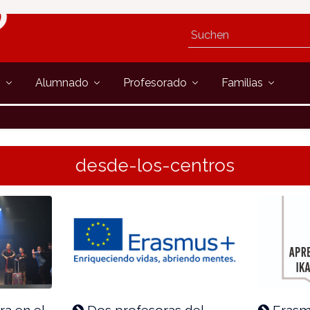
s
Alumnado
Profesorado
Familias
desde-los-centros
ra en el
Dos profesoras del
Erasm