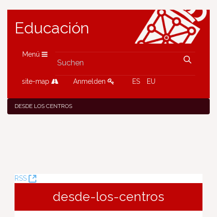
Educación
Menü
site-map
Anmelden
ES
EU
DESDE LOS CENTROS
(Öffnet
RSS
neues
desde-los-centros
Fenster)