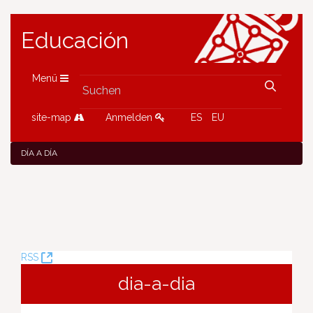
Educación
Menü
site-map
Anmelden
ES
EU
DÍA A DÍA
(Öffnet
RSS
neues
dia-a-dia
Fenster)