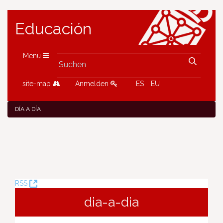
Educación
Menü
site-map
Anmelden
ES
EU
DÍA A DÍA
(Öffnet
RSS
neues
dia-a-dia
Fenster)