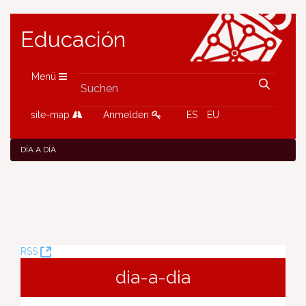
Educación
Menü
site-map
Anmelden
ES
EU
DÍA A DÍA
(Öffnet
RSS
neues
dia-a-dia
Fenster)