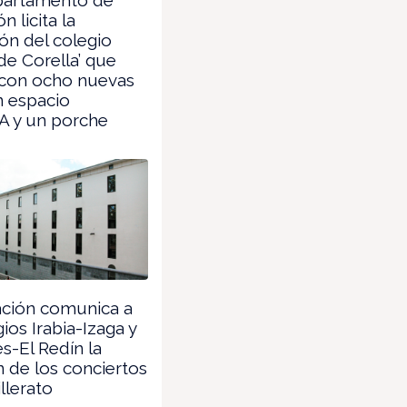
 licita la
ón del colegio
de Corella’ que
 con ocho nuevas
n espacio
A y un porche
ción comunica a
ios Irabia-Izaga y
es-El Redín la
n de los conciertos
llerato