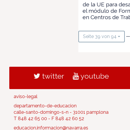
de la UE para desa
el módulo de For
en Centros de Tra
—
Seite 39 von 94
twitter
youtube
aviso-legal
departamento-de-educacion
calle-santo-domingo-s-n - 31001 pamplona
T 848 42 65 00 - F 848 42 60 52
educacion.informacion@navarra.es