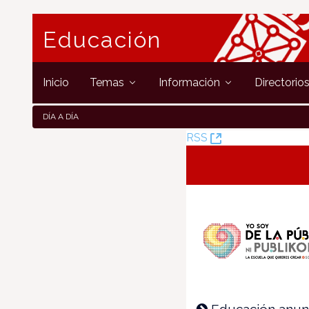
Educación
Inicio
Temas
Información
Directorio
DÍA A DÍA
(Öffnet
RSS
neues
Fenster)
Educación anun