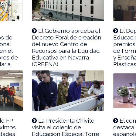
El Gobierno aprueba el
El De
os de
Decreto Foral de creación
Educaci
onal
del nuevo Centro de
premios 
en el
Recursos para la Equidad
de Form
ores de
Educativa en Navarra
y Enseña
aria
(CREENA)
Plástica
de FP
La Presidenta Chivite
El co
óximos
visita el colegio de
destaca 
udades
Educación Especial Torre
español