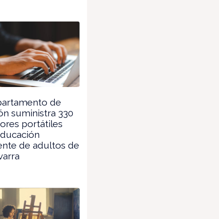
partamento de
n suministra 330
res portátiles
educación
nte de adultos de
varra