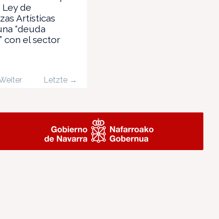
a Ley de
as Artísticas
una “deuda
” con el sector
Weiter
Letzte →