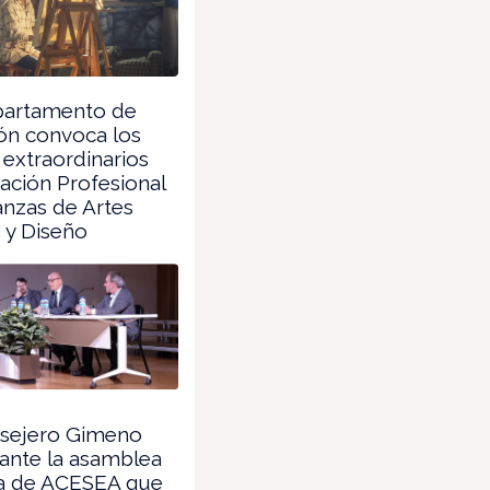
partamento de
ón convoca los
extraordinarios
ación Profesional
nzas de Artes
s y Diseño
nsejero Gimeno
ante la asamblea
a de ACESEA que