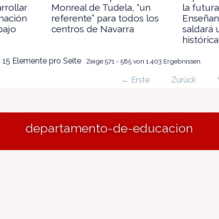
rrollar
Monreal de Tudela, “un
la futur
mación
referente” para todos los
Enseñanz
bajo
centros de Navarra
saldará 
histórica
 15 Elemente pro Seite
Zeige 571 - 585 von 1.403 Ergebnissen.
← Erste
Zurück
departamento-de-educacion