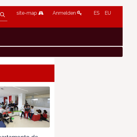
site-map
Anmelden
ES
EU
partamento de