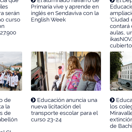
iles
Primaria vive y aprende en
Educación
ra serán
inglés en Sendaviva con la
ampliaci
mo curso
English Week
‘Ciudad 
on
contará
 27.900
aulas, u
ikasNOV
cubierto
o de
Educación anuncia una
Educa
a la
nueva licitación del
los coleg
as de
transporte escolar para el
Miravall
abellón
curso 23-24
extinció
de Bachi