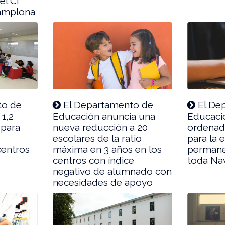
el CI
Pamplona
to de
El Departamento de
El De
 1,2
Educación anuncia una
Educació
 para
nueva reducción a 20
ordenado
escolares de la ratio
para la 
centros
máxima en 3 años en los
permane
centros con índice
toda Na
negativo de alumnado con
necesidades de apoyo