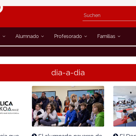
s
Alumnado
Profesorado
Familias
dia-a-dia
cia que
El alumnado navarro de
El De