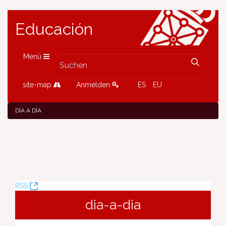
Educación
Menü
site-map
Anmelden
ES
EU
DÍA A DÍA
(Öffnet
RSS
neues
dia-a-dia
Fenster)