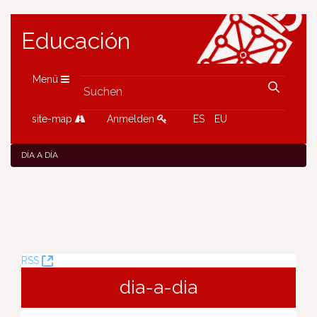
Educación
Menü
site-map
Anmelden
ES
EU
DÍA A DÍA
(Öffnet
RSS
neues
dia-a-dia
Fenster)