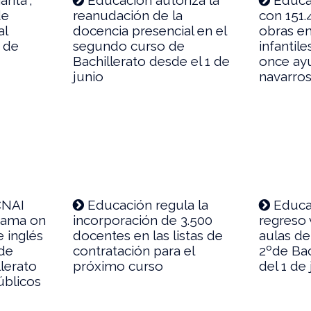
de
reanudación de la
con 151.
al
docencia presencial en el
obras en
 de
segundo curso de
infantil
Bachillerato desde el 1 de
once ay
junio
navarro
CNAI
Educación regula la
Educa
rama on
incorporación de 3.500
regreso 
e inglés
docentes en las listas de
aulas d
 de
contratación para el
2ºde Bac
lerato
próximo curso
del 1 de
úblicos