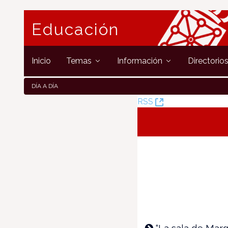
Educación
Inicio
Temas
Información
Directorio
DÍA A DÍA
(Öffnet
RSS
neues
Fenster)
“La sala de Marga