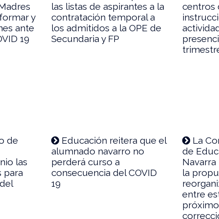
 Madres
las listas de aspirantes a la
centros
nformar y
contratación temporal a
instrucc
nes ante
los admitidos a la OPE de
activida
OVID 19
Secundaria y FP
presenci
trimestr
o de
Educación reitera que el
La Con
alumnado navarro no
de Educa
nio las
perderá curso a
Navarra 
s para
consecuencia del COVID
la propu
 del
19
reorgani
entre es
próximo
correcci