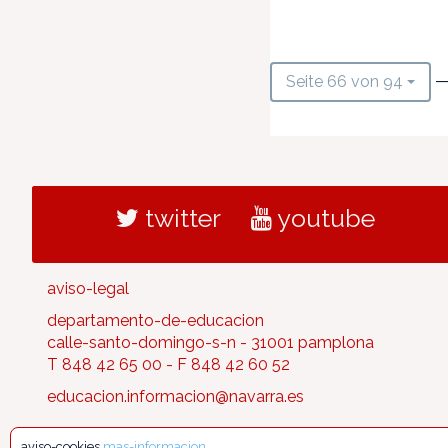
—
Seite 66 von 94
twitter
youtube
aviso-legal
departamento-de-educacion
calle-santo-domingo-s-n - 31001 pamplona
T 848 42 65 00 - F 848 42 60 52
educacion.informacion@navarra.es
aviso-cookies
mas-informacion
.