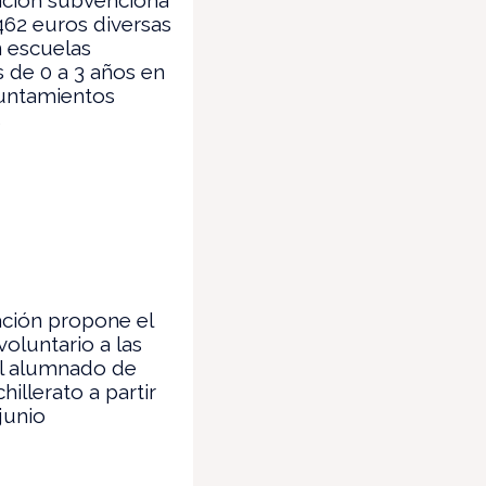
462 euros diversas
 escuelas
es de 0 a 3 años en
untamientos
s
ción propone el
voluntario a las
el alumnado de
hillerato a partir
 junio