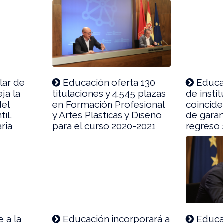
lar de
Educación oferta 130
Educac
ja la
titulaciones y 4.545 plazas
de insti
del
en Formación Profesional
coincide
il,
y Artes Plásticas y Diseño
de garan
ria
para el curso 2020-2021
regreso 
 a la
Educación incorporará a
Educac