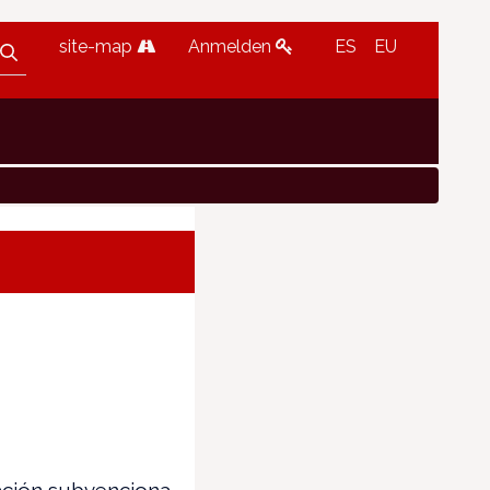
site-map
Anmelden
ES
EU
ción subvenciona