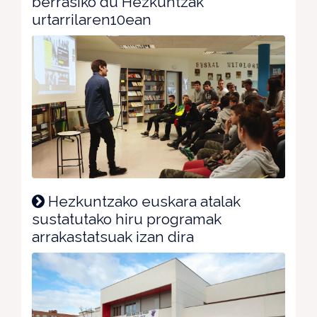
berrasiko du Hezkuntzak
urtarrilaren10ean
Hezkuntzako euskara atalak
sustatutako hiru programak
arrakastatsuak izan dira