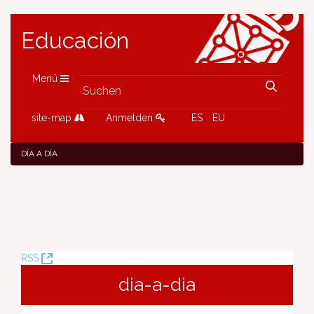
Educación
Menü
site-map
Anmelden
ES
EU
DÍA A DÍA
(Öffnet
RSS
neues
dia-a-dia
Fenster)