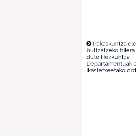
Irakaskuntza ele
bultzatzeko bilera
dute Hezkuntza
Departamentuak e
ikastetxeetako or