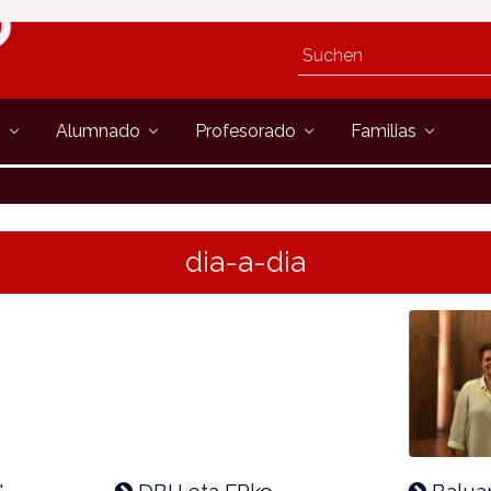
s
Alumnado
Profesorado
Familias
dia-a-dia
"
DBH eta FPko
Baluar