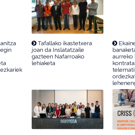
anitza
Tafallako ikastetxera
Ekaine
 egin
joan da Inslatatzaile
banaket
gazteen Nafarroako
aurreko 
ta
lehiaketa
kontrata
dezkariek
telemati
ordezka
lehenen