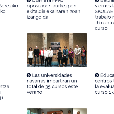
Bereziko
oposizioen aurkezpen-
viernes l
ako
ekitaldia ekainaren 20an
SKOLAE q
izango da
trabajo 
16 centr
curso
Las universidades
Educac
navarras impartirán un
centros 
ntza
total de 35 cursos este
la evalu
u
verano
curso 17
41