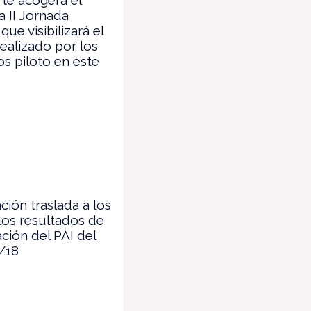
a II Jornada
ue visibilizará el
realizado por los
os piloto en este
ión traslada a los
los resultados de
ación del PAI del
/18