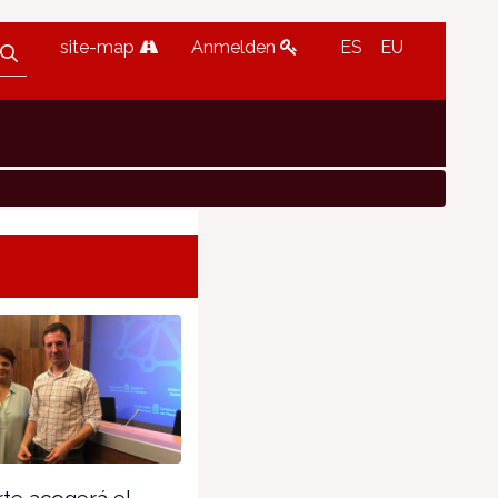
site-map
Anmelden
ES
EU
te acogerá el