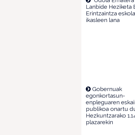
Lanbide Heziketa 
Erintzaintza eskol
ikasleen lana
Gobernuak
egonkortasun-
enpleguaren eskai
publikoa onartu d
Hezkuntzarako 1.1
plazarekin