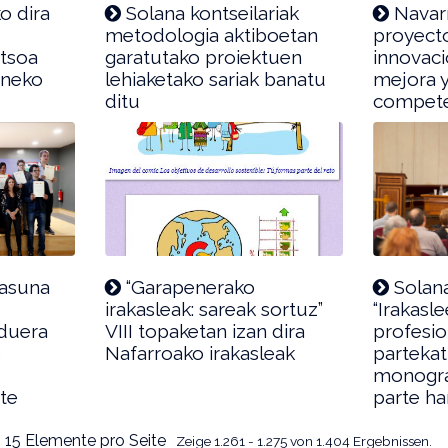
o dira
Solana kontseilariak
Navarr
o
metodologia aktiboetan
proyect
rtsoa
garatutako proiektuen
innovaci
eneko
lehiaketako sariak banatu
mejora y
ditu
competen
asuna
“Garapenerako
Solana
irakasleak: sareak sortuz”
“Irakasl
rduera
VIII topaketan izan dira
profesio
o
Nafarroako irakasleak
partekat
monograf
ute
parte ha
 15 Elemente pro Seite
Zeige 1.261 - 1.275 von 1.404 Ergebnissen.