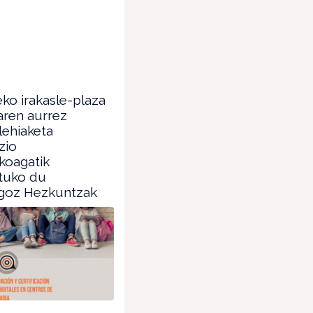
ko irakasle-plaza
aren aurrez
lehiaketa
zio
koagatik
tuko du
goz Hezkuntzak