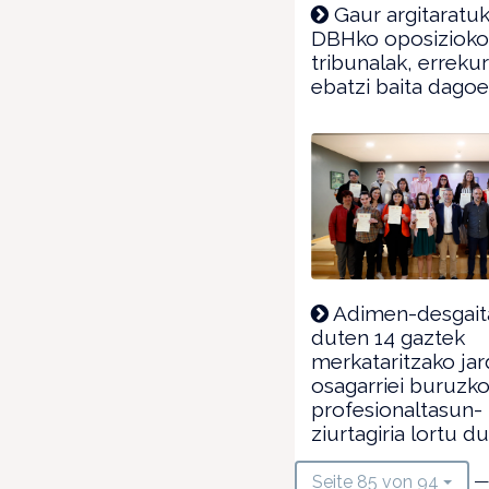
Gaur argitaratuk
DBHko oposiziok
tribunalak, erreku
ebatzi baita dago
Adimen-desgait
duten 14 gaztek
merkataritzako ja
osagarriei buruzk
profesionaltasun-
ziurtagiria lortu d
—
Seite 85 von 94