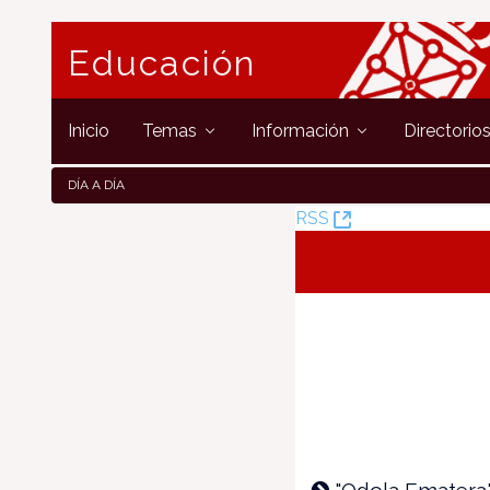
Educación
Inicio
Temas
Información
Directorio
DÍA A DÍA
(Öffnet
RSS
neues
Fenster)
"Odola Ematera