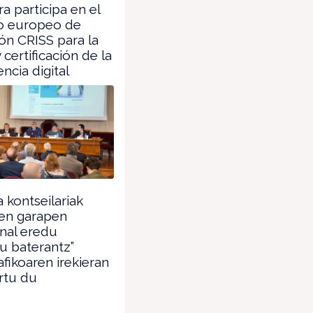
a participa en el
o europeo de
ón CRISS para la
 certificación de la
cia digital
 kontseilariak
een garapen
nal eredu
u baterantz”
ikoaren irekieran
rtu du