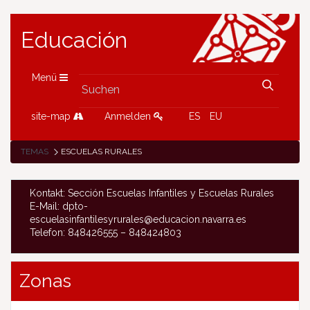
Educación
Menü
site-map
Anmelden
ES
EU
TEMAS
ESCUELAS RURALES
Kontakt: Sección Escuelas Infantiles y Escuelas Rurales
E-Mail: dpto-
escuelasinfantilesyrurales@educacion.navarra.es
Telefon: 848426555 – 848424803
Zonas