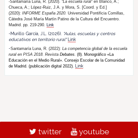
-Santamaría Luna, R. (2020).
“La escuela rural”
en Blanco, A.;
Chueca, A.; López-Ruiz, J.A. y Mora, S. [Coord. y Ed.]
(2020):
INFORME España 2020.
Universidad Pontificia Comillas,
Cátedra José María Martín Patino de la Cultura del Encuentro.
Madrid. pp. 219-290.
Link
-Murillo García, J.L. (2026).
"Aulas, escuelas y centros
educativos en territorio rural"
Link
-
Santamaría Luna, R. (202
2
):
La competencia global de la escuela
rural en PISA 2018.
R
evista
Debates.
(8). Monográfico «La
Educación en el Medio Rural». Consejo Escolar de la Comunidad
Link
de Madrid. (publicación digital 2022).
twitter
youtube