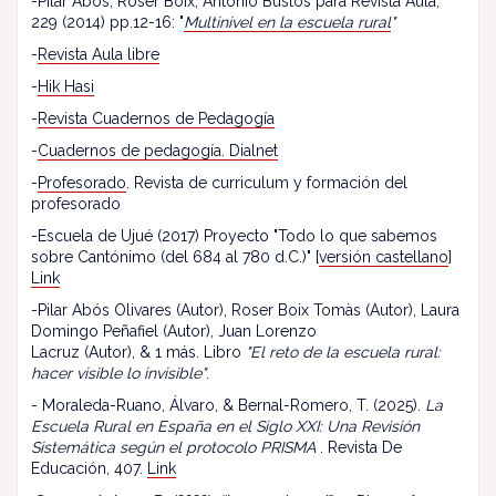
-Pilar Abós, Roser Boix, Antonio Bustos para Revista Aula,
229 (2014) pp.12-16: "
Multinivel en la escuela rural
"
-
Revista Aula libre
-
Hik Hasi
-
Revista Cuadernos de Pedagogía
-
Cuadernos de pedagogía. Dialnet
-
Profesorado
. Revista de curriculum y formación del
profesorado
-Escuela de Ujué (2017) Proyecto "Todo lo que sabemos
sobre Cantónimo (del 684 al 780 d.C.)" [
versión castellano
]
Link
-Pilar Abós Olivares (Autor), Roser Boix Tomàs (Autor), Laura
Domingo Peñafiel (Autor), Juan Lorenzo
Lacruz (Autor), & 1 más. Libro
"El reto de la escuela rural:
hacer visible lo invisible"
.
- Moraleda-Ruano, Álvaro, & Bernal-Romero, T. (2025).
La
Escuela Rural en España en el Siglo XXI: Una Revisión
Sistemática según el protocolo PRISMA
. Revista De
Educación, 407.
Link