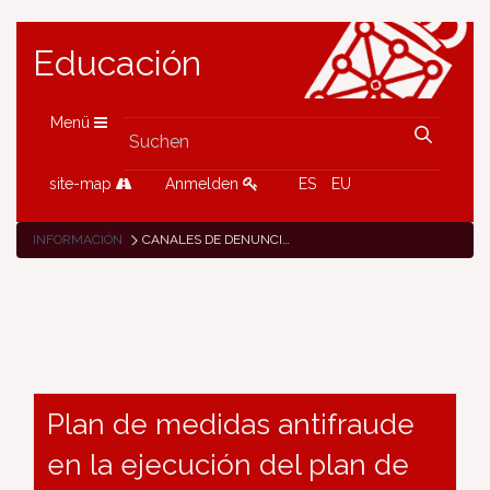
Educación
Menü
site-map
Anmelden
ES
EU
INFORMACIÓN
CANALES DE DENUNCIAS DE POSIBLES SOSPECHAS DE FRAUDE
Plan de medidas antifraude
en la ejecución del plan de