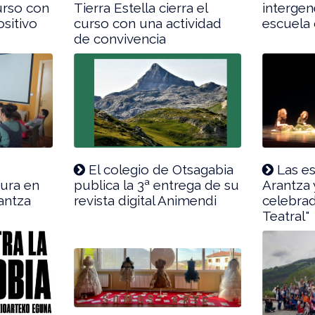
curso con
Tierra Estella cierra el
intergen
sitivo
curso con una actividad
escuela
de convivencia
El colegio de Otsagabia
Las es
tura en
publica la 3ª entrega de su
Arantza 
rantza
revista digital Animendi
celebra
Teatral"