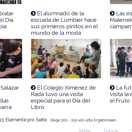
txalar
El alumnado de la
Las es
el Día
escuela de Lumbier hace
Malerre
bia
sus primeros pinitos en el
campam
mundo de la moda
Salazar
El Colegio Ximénez de
La fut
Rada tuvo una visita
visita la
llas
especial para el Día del
el Fruto
varra
Libro
15 Elemente pro Seite
Zeige 301 - 315 von 464 Ergebnissen.
← Erste
Zurück