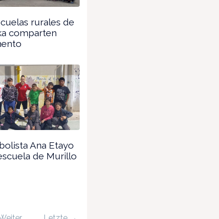
cuelas rurales de
ka comparten
ento
bolista Ana Etayo
 escuela de Murillo
Weiter
Letzte →