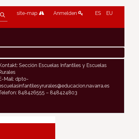
site-map
Anmelden
ES
EU
Kontakt: Sección Escuelas Infantiles y Escuelas
Rurales
E-Mail: dpto-
escuelasinfantilesyrurales@educacion.navarra.es
Telefon: 848426555 – 848424803