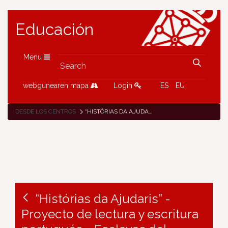
Educación
Menu
webgunearen mapa
Login
ES
EU
DESDE LOS CENTROS
“HISTÓRIAS DA AJUDARIS” - PROYECTO DE LECTURA Y ESCRITURA PORTUGUÉS - ESCLAVAS DEL SAGRADO CORAZÓN
“Histórias da Ajudaris” -
Proyecto de lectura y escritura